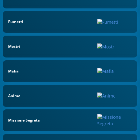
Fumetti
Mostri
Mafia
Anime
Missione Segreta