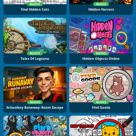
NUOVO
NUOVO
Find Hidden Cats
Hidden Horrors
NUOVO
NUOVO
Tales Of Lagoona
Hidden Objects Online
NUOVO
NUOVO
Schoolboy Runaway: Room Escape
Find Goods