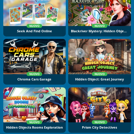
NUOVO
NUOVO
Seek And Find Online
Blackriver Mystery: Hidden Objects
NUOVO
NUOVO
Chroma Cars Garage
Hidden Object: Great Journey
NUOVO
NUOVO
Hidden Objects Rooms Exploration
Prism City Detectives