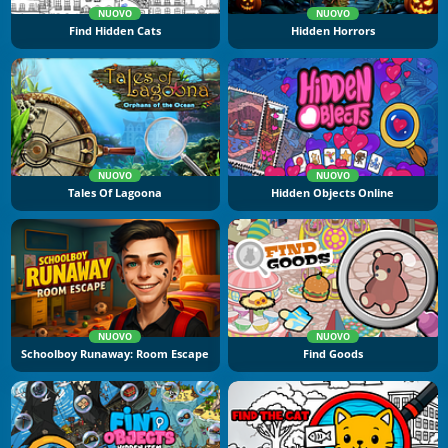
NUOVO
NUOVO
Find Hidden Cats
Hidden Horrors
NUOVO
NUOVO
Tales Of Lagoona
Hidden Objects Online
NUOVO
NUOVO
Schoolboy Runaway: Room Escape
Find Goods