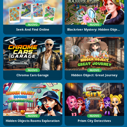
NUOVO
NUOVO
Seek And Find Online
Blackriver Mystery: Hidden Objects
NUOVO
NUOVO
Chroma Cars Garage
Hidden Object: Great Journey
NUOVO
NUOVO
Hidden Objects Rooms Exploration
Prism City Detectives