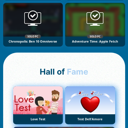
SOLO PC
SOLO PC
Chronopolis: Ben 10 Omniverse
Adventure Time: Apple Fetch
Hall of
Fame
Love Test
Test Dell'Amore