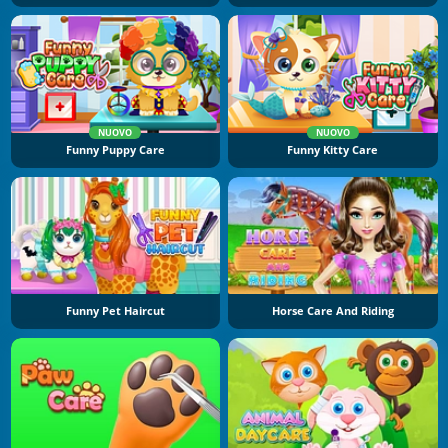
NUOVO
NUOVO
Funny Puppy Care
Funny Kitty Care
Funny Pet Haircut
Horse Care And Riding