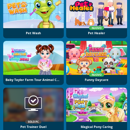
NUOVO
Pet Wash
Pet Healer
NUOVO
Baby Taylor Farm Tour Animal Caring
Funny Daycare
SOLO PC
Pet Trainer Duel
Magical Pony Caring