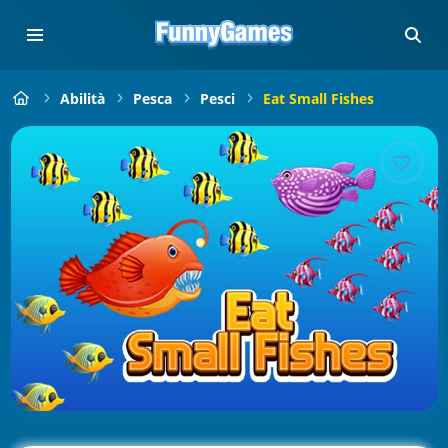
Abilità
Pesca
Pesci
Eat Small Fishes