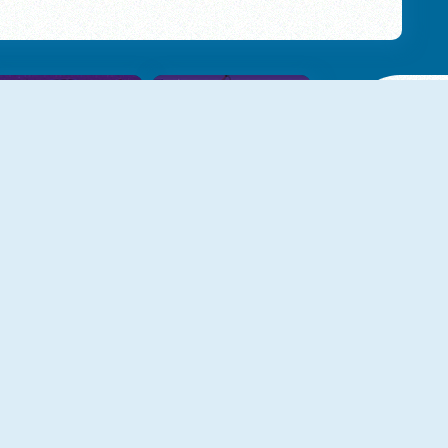
NUOVO
Pesciolino 2
ChristmasFishing.io
Deep Sea Life Escape
Fishy Differences