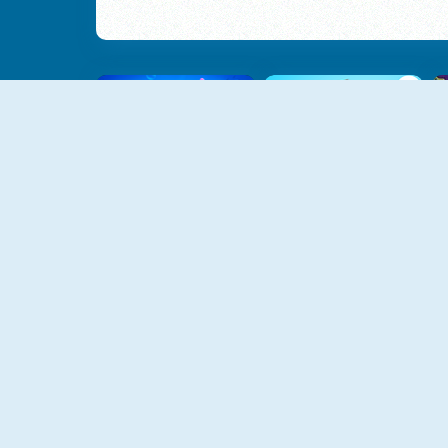
NUOVO
NUOVO
Fish Story 2
Fishing Duels
Pesca Felice
Fishing With Friends
NUOVO