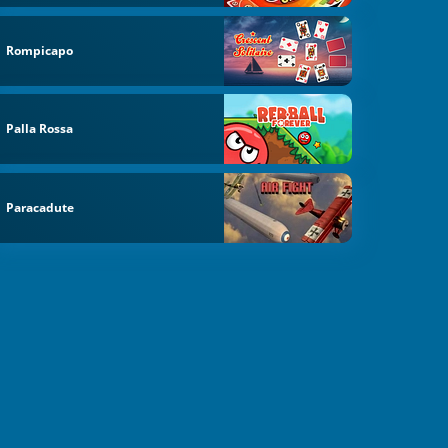
Rompicapo
Palla Rossa
Paracadute