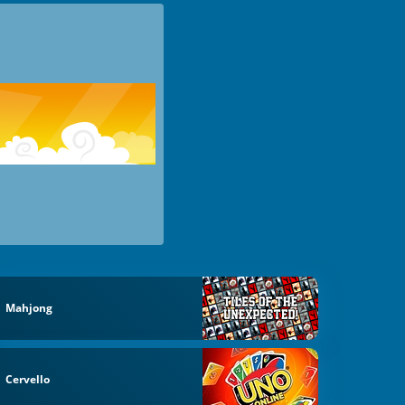
Mahjong
Cervello