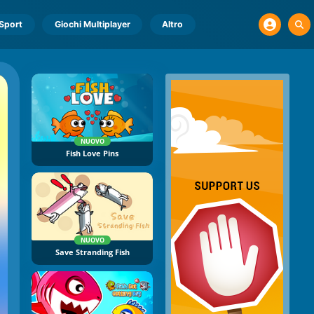
Sport
Giochi Multiplayer
Altro
NUOVO
Fish Love Pins
NUOVO
Save Stranding Fish