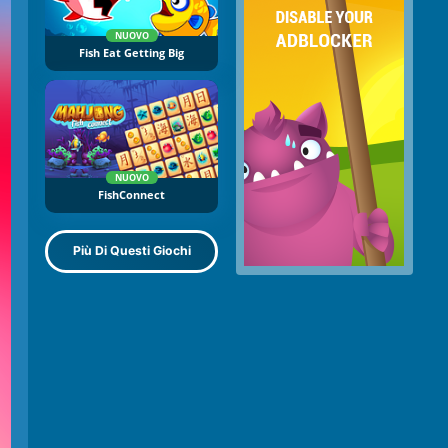
NUOVO
Fish Eat Getting Big
NUOVO
FishConnect
Più Di Questi Giochi