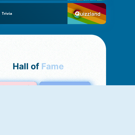
Trivia
Hall of
Fame
Love Test
Test Dell'Amore