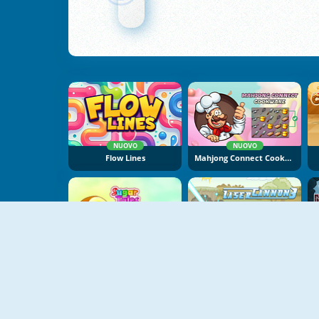
NUOVO
NUOVO
Flow Lines
Mahjong Connect Cookware
NUOVO
Sugar Tales
Laser Cannon 3