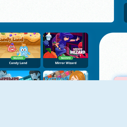
NUOVO
NUOVO
Candy Land
Mirror Wizard
NUOVO
NoNoSparks: Genesis
Patterns Link