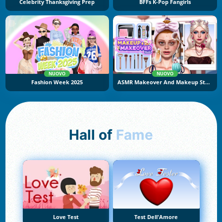
Celebrity Thanksgiving Prep
BFFs K-Pop Fangirls
NUOVO
NUOVO
Fashion Week 2025
ASMR Makeover And Makeup Studio
Hall of
Fame
Love Test
Test Dell'Amore