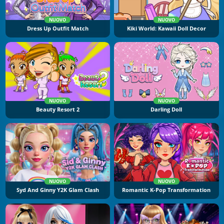
NUOVO
NUOVO
Dress Up Outfit Match
Kiki World: Kawaii Doll Decor
NUOVO
NUOVO
Beauty Resort 2
Darling Doll
NUOVO
NUOVO
Syd And Ginny Y2K Glam Clash
Romantic K-Pop Transformation