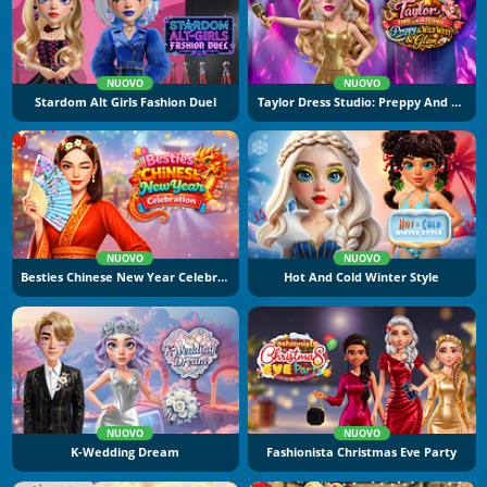
NUOVO
NUOVO
Stardom Alt Girls Fashion Duel
Taylor Dress Studio: Preppy And Wild West Glam
NUOVO
NUOVO
Besties Chinese New Year Celebration
Hot And Cold Winter Style
NUOVO
NUOVO
K-Wedding Dream
Fashionista Christmas Eve Party