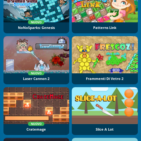
NUOVO
NoNoSparks: Genesis
Patterns Link
NUOVO
Laser Cannon 2
Frammenti Di Vetro 2
NUOVO
Cratemage
Slice A Lot