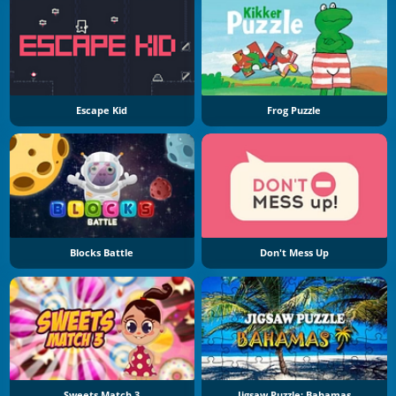
Escape Kid
Frog Puzzle
Blocks Battle
Don't Mess Up
Sweets Match 3
Jigsaw Puzzle: Bahamas