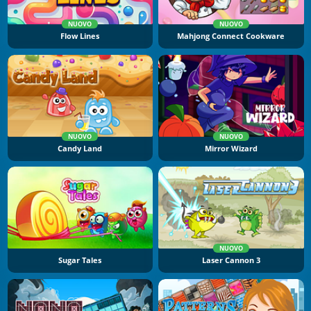
NUOVO
NUOVO
Flow Lines
Mahjong Connect Cookware
NUOVO
NUOVO
Candy Land
Mirror Wizard
NUOVO
Sugar Tales
Laser Cannon 3