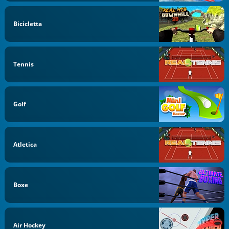
Bicicletta
Tennis
Golf
Atletica
Boxe
Air Hockey