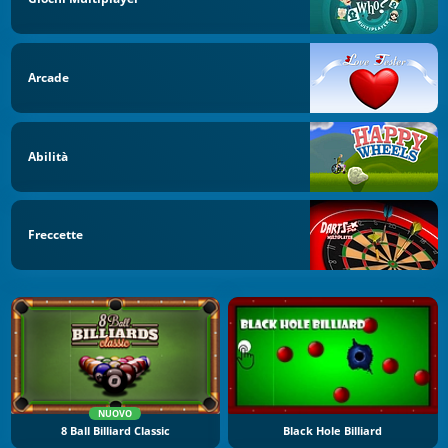
Arcade
Abilità
Freccette
NUOVO
8 Ball Billiard Classic
Black Hole Billiard