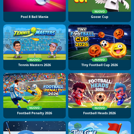
NUOVO
Pool 8 Ball Mania
Goose Cup
NUOVO
NUOVO
Tennis Masters 2026
TIny Football Cup 2026
NUOVO
NUOVO
Football Penalty 2026
Football Heads 2026