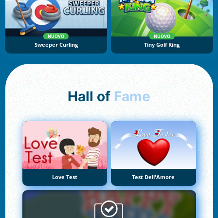
NUOVO
NUOVO
Sweeper Curling
Tiny Golf King
Hall of
Fame
Love Test
Test Dell'Amore