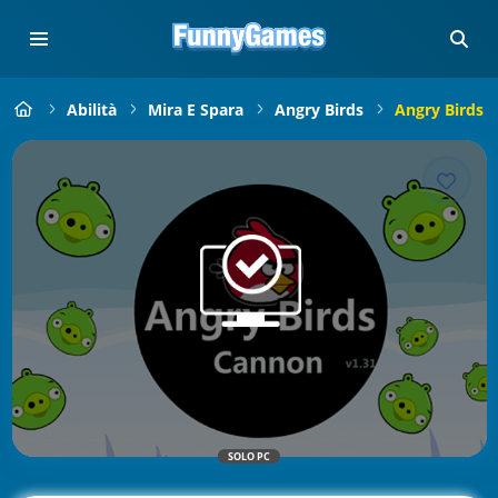
Abilità
Mira E Spara
Angry Birds
Angry Birds 
SOLO PC