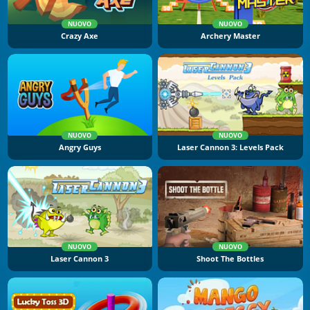
NUOVO
NUOVO
Crazy Axe
Archery Master
NUOVO
NUOVO
Angry Guys
Laser Cannon 3: Levels Pack
NUOVO
NUOVO
Laser Cannon 3
Shoot The Bottles