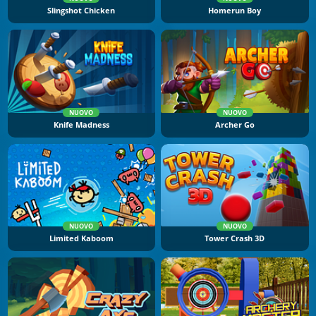
Slingshot Chicken
Homerun Boy
NUOVO
NUOVO
Knife Madness
Archer Go
NUOVO
NUOVO
Limited Kaboom
Tower Crash 3D