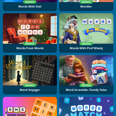
NUOVO
NUOVO
Words With Owl
Wordler
NUOVO
NUOVO
Words From Words
Words With Prof Wisely
NUOVO
NUOVO
Word Voyager
Word Scramble: Family Tales