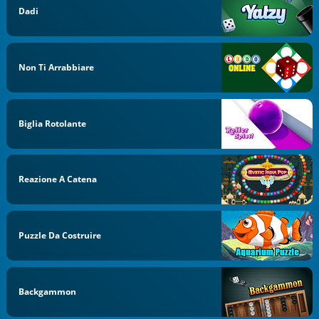
Dadi
Non Ti Arrabbiare
Biglia Rotolante
Reazione A Catena
Puzzle Da Costruire
Backgammon