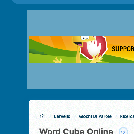
Cervello
Giochi Di Parole
Ricerc
Word Cube Online