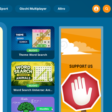
Sport
Giochi Multiplayer
Altro
NUOVO
Theme Word Search
NUOVO
Word Search Universe: Animals