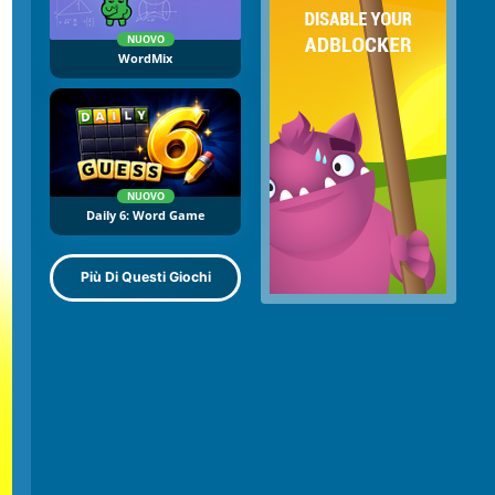
NUOVO
WordMix
NUOVO
Daily 6: Word Game
Più Di Questi Giochi