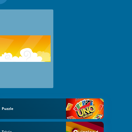
Puzzle
Trivia