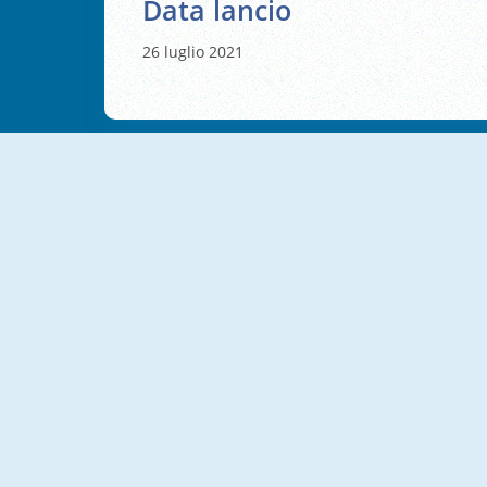
Data lancio
26 luglio 2021
NUOVO
NUOVO
Word Stars
Word Solitaire
NUOVO
NUOVO
Word Clash
Word Connect Puzzle