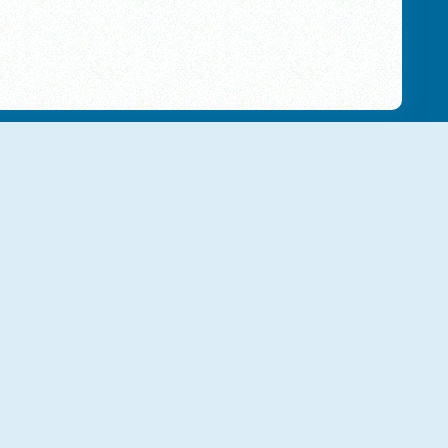
NUOVO
NUOVO
Word Search Universe Easter
Mojo Emoji
NUOVO
NUOVO
Word Search Universe
Word Seasons