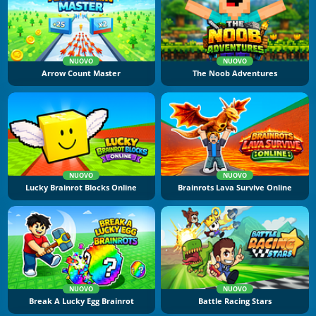
NUOVO
NUOVO
Arrow Count Master
The Noob Adventures
NUOVO
NUOVO
Lucky Brainrot Blocks Online
Brainrots Lava Survive Online
NUOVO
NUOVO
Break A Lucky Egg Brainrot
Battle Racing Stars