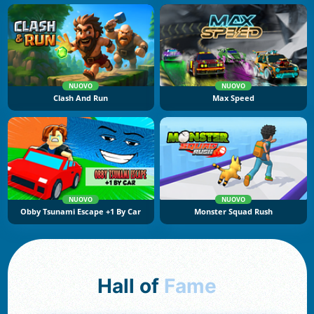
NUOVO
NUOVO
Clash And Run
Max Speed
NUOVO
NUOVO
Obby Tsunami Escape +1 By Car
Monster Squad Rush
Hall of
Fame