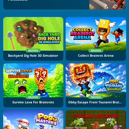
NUOVO
NUOVO
Backyard Dig Hole 3D Simulator
Collect Brainrot Arena
NUOVO
NUOVO
Survive Lava For Brainrots
Obby Escape From Tsunami Brainrot