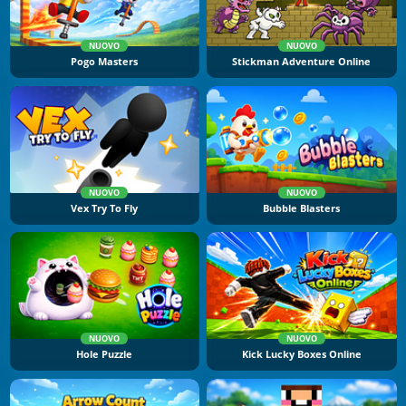
NUOVO
NUOVO
Pogo Masters
Stickman Adventure Online
NUOVO
NUOVO
Vex Try To Fly
Bubble Blasters
NUOVO
NUOVO
Hole Puzzle
Kick Lucky Boxes Online