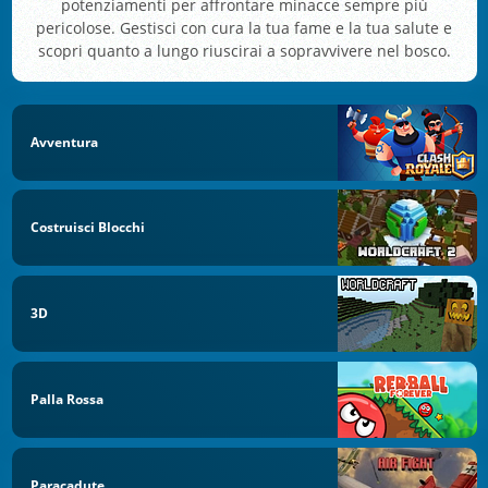
potenziamenti per affrontare minacce sempre più
pericolose. Gestisci con cura la tua fame e la tua salute e
scopri quanto a lungo riuscirai a sopravvivere nel bosco.
Avventura
Costruisci Blocchi
3D
Palla Rossa
Paracadute