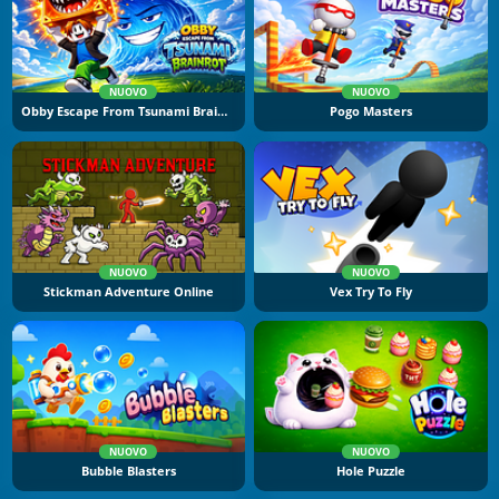
NUOVO
NUOVO
Obby Escape From Tsunami Brainrot
Pogo Masters
NUOVO
NUOVO
Stickman Adventure Online
Vex Try To Fly
NUOVO
NUOVO
Bubble Blasters
Hole Puzzle