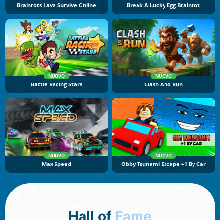
Brainrots Lava Survive Online
Break A Lucky Egg Brainrot
NUOVO
NUOVO
Battle Racing Stars
Clash And Run
NUOVO
NUOVO
Max Speed
Obby Tsunami Escape +1 By Car
Hall of
Fame