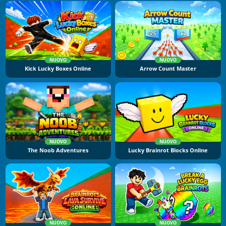
NUOVO
NUOVO
Kick Lucky Boxes Online
Arrow Count Master
NUOVO
NUOVO
The Noob Adventures
Lucky Brainrot Blocks Online
NUOVO
NUOVO