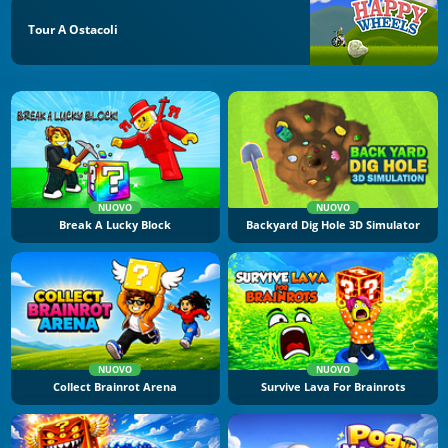
Tour A Ostacoli
NUOVO
NUOVO
Break A Lucky Block
Backyard Dig Hole 3D Simulator
NUOVO
NUOVO
Collect Brainrot Arena
Survive Lava For Brainrots