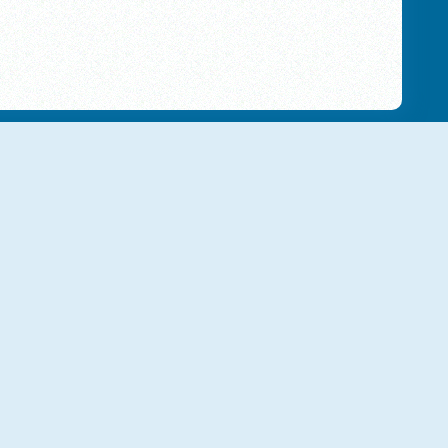
Family Clash
Adventure Quiz
NUOVO
Millionaire Trivia Quiz
Hollywood Trivia