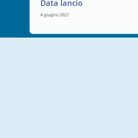
Data lancio
4 giugno 2021
NUOVO
Yes Or No Challenge
Don't Jeopardize This
NUOVO
NUOVO
Who Was Who
Brain Test