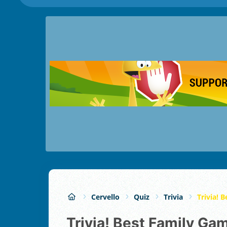
Cervello
Quiz
Trivia
Trivia! 
Trivia! Best Family Ga