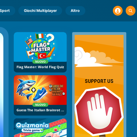
Sport
Giochi Multiplayer
Altro
NUOVO
Flag Master: World Flag Quiz
NUOVO
Guess The Italian Brainrot Animals