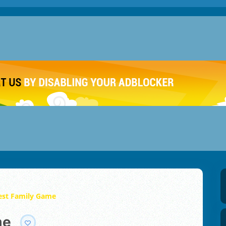
Best Family Game
me