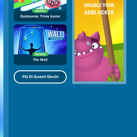
NUOVO
Quizmania: Trivia Game
NUOVO
The Wall
Più Di Questi Giochi