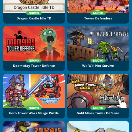
NUOVO
NUOVO
Dragon Castle Idle TD
Tower Defenders
NUOVO
NUOVO
Doomsday Tower Defense
We Will Not Survive
NUOVO
NUOVO
Hero Tower Wars Merge Puzzle
Gold Miner Tower Defense