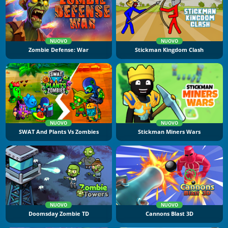
NUOVO
NUOVO
Zombie Defense: War
Stickman Kingdom Clash
NUOVO
NUOVO
SWAT And Plants Vs Zombies
Stickman Miners Wars
NUOVO
NUOVO
Doomsday Zombie TD
Cannons Blast 3D