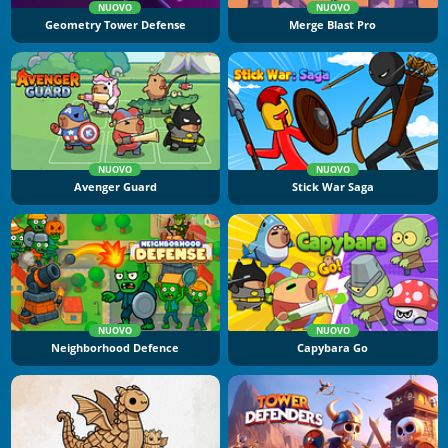
NUOVO
NUOVO
Geometry Tower Defense
Merge Blast Pro
NUOVO
NUOVO
Avenger Guard
Stick War Saga
NUOVO
NUOVO
Neighborhood Defence
Capybara Go