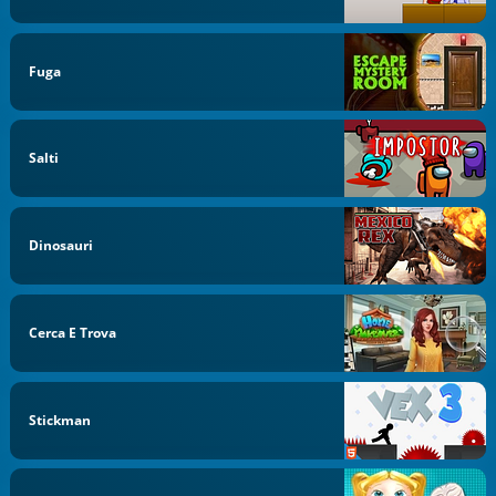
Fuga
Salti
Dinosauri
Cerca E Trova
Stickman