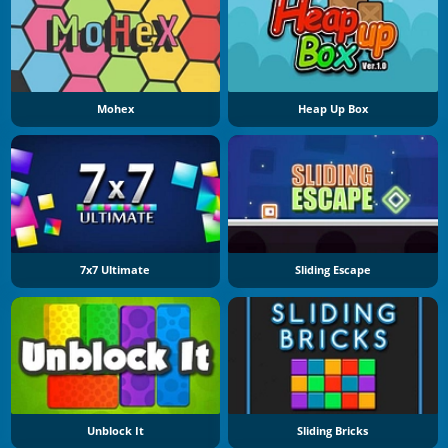
Mohex
Heap Up Box
7x7 Ultimate
Sliding Escape
Unblock It
Sliding Bricks