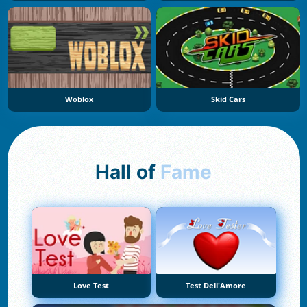
Woblox
Skid Cars
Hall of
Fame
Love Test
Test Dell'Amore