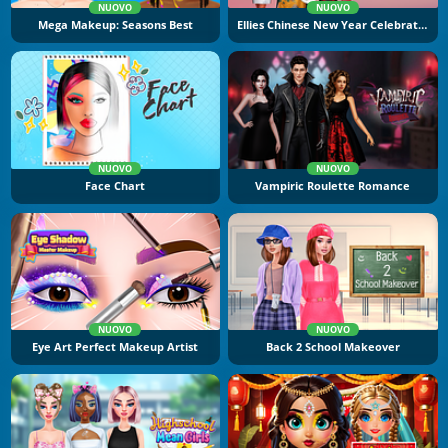
NUOVO
NUOVO
Mega Makeup: Seasons Best
Ellies Chinese New Year Celebration
NUOVO
NUOVO
Face Chart
Vampiric Roulette Romance
NUOVO
NUOVO
Eye Art Perfect Makeup Artist
Back 2 School Makeover