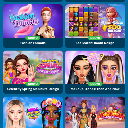
NUOVO
NUOVO
Fashion Famous
Soo Match: Room Design
NUOVO
NUOVO
Celebrity Spring Manicure Design
Makeup Trends: Then And Now