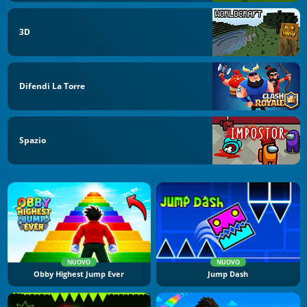
3D
Difendi La Torre
Spazio
NUOVO
NUOVO
Obby Highest Jump Ever
Jump Dash