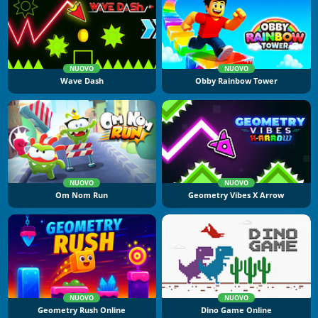
NUOVO
NUOVO
Wave Dash
Obby Rainbow Tower
NUOVO
NUOVO
Om Nom Run
Geometry Vibes X Arrow
NUOVO
NUOVO
Geometry Rush Online
Dino Game Online