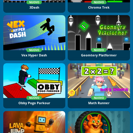
NUOVO
NUOVO
3Dash
Chroma Trek
NUOVO
NUOVO
Vex Hyper Dash
Geomtery Platformer
NUOVO
NUOVO
Obby Pogo Parkour
Math Runner