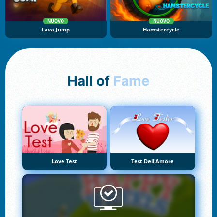
NUOVO
NUOVO
Lava Jump
Hamstercycle
Hall of
Fame
Love Test
Test Dell'Amore