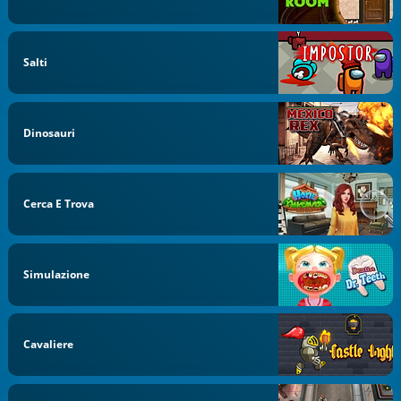
Salti
Dinosauri
Cerca E Trova
Simulazione
Cavaliere