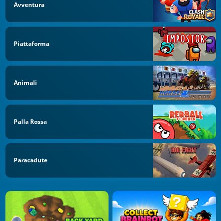
Avventura
Piattaforma
Animali
Palla Rossa
Paracadute