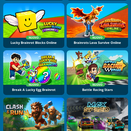
NUOVO
NUOVO
Lucky Brainrot Blocks Online
Brainrots Lava Survive Online
NUOVO
NUOVO
Break A Lucky Egg Brainrot
Battle Racing Stars