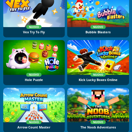
NUOVO
NUOVO
Vex Try To Fly
Bubble Blasters
NUOVO
NUOVO
Hole Puzzle
Kick Lucky Boxes Online
NUOVO
NUOVO
Arrow Count Master
The Noob Adventures