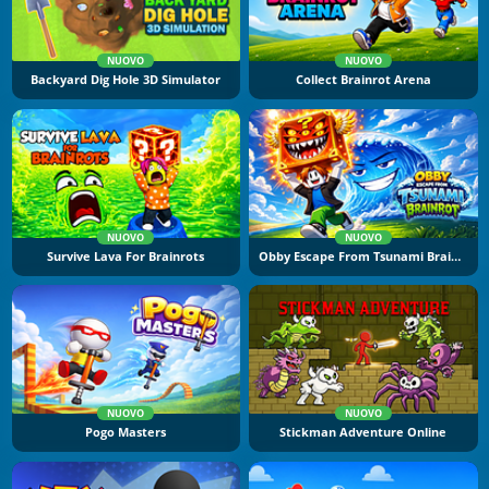
NUOVO
NUOVO
Backyard Dig Hole 3D Simulator
Collect Brainrot Arena
NUOVO
NUOVO
Survive Lava For Brainrots
Obby Escape From Tsunami Brainrot
NUOVO
NUOVO
Pogo Masters
Stickman Adventure Online