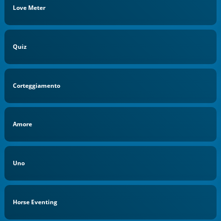
Love Meter
Quiz
Corteggiamento
Amore
Uno
Horse Eventing