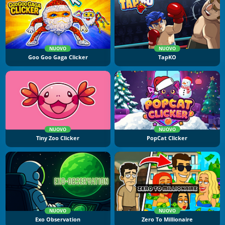
NUOVO
NUOVO
Goo Goo Gaga Clicker
TapKO
NUOVO
NUOVO
Tiny Zoo Clicker
PopCat Clicker
NUOVO
NUOVO
Exo Observation
Zero To Millionaire