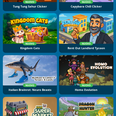
NUOVO
NUOVO
Tung Tung Sahur Clicker
Capybara Chill Clicker
NUOVO
NUOVO
Kingdom Cats
Rent Out Landlord Tycoon
NUOVO
NUOVO
Italian Brainrot: Neuro Beasts
Homo Evolution