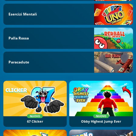
Esercizi Mentali
Palla Rossa
Paracadute
NUOVO
NUOVO
67 Clicker
Obby Highest Jump Ever