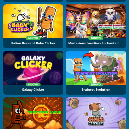
NUOVO
NUOVO
Italian Brainrot Baby Clicker
Mysterious Familiars Enchanted Bestiary
NUOVO
NUOVO
Galaxy Clicker
Brainrot Evolution