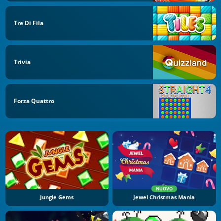
Tre Di Fila
Trivia
Forza Quattro
NUOVO
Jungle Gems
Jewel Christmas Mania