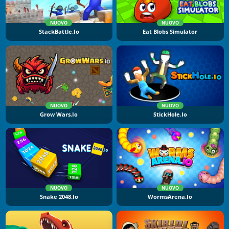
NUOVO
NUOVO
StackBattle.io
Eat Blobs Simulator
NUOVO
NUOVO
Grow Wars.io
StickHole.io
NUOVO
NUOVO
Snake 2048.io
WormsArena.io