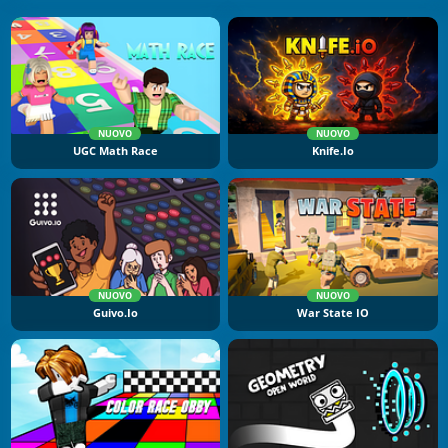
NUOVO
NUOVO
UGC Math Race
Knife.io
NUOVO
NUOVO
Guivo.io
War State IO