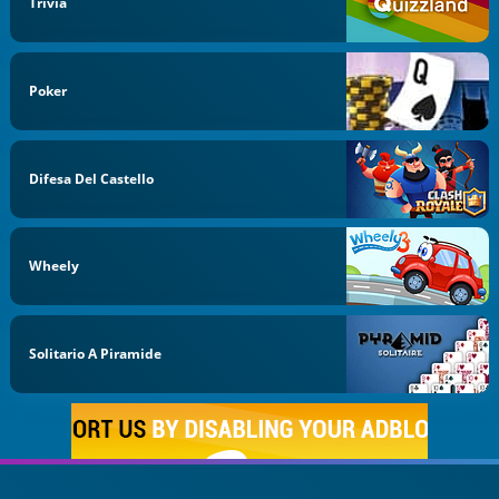
Trivia
Poker
Difesa Del Castello
Wheely
Solitario A Piramide