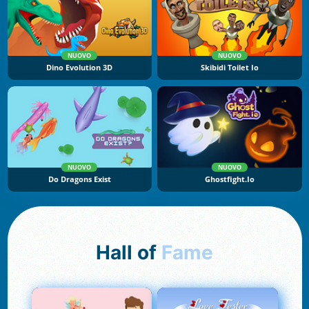
NUOVO
NUOVO
Dino Evolution 3D
Skibidi Toilet Io
NUOVO
NUOVO
Do Dragons Exist
Ghostfight.io
Hall of
Fame