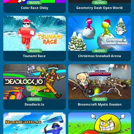
NUOVO
NUOVO
Color Race Obby
Geometry Dash Open World
NUOVO
NUOVO
Tsunami Race
Christmas Snowball Arena
NUOVO
NUOVO
Deadlock.io
Broomcraft Mystic Evasion