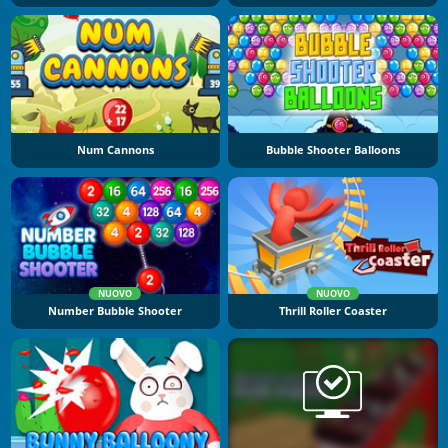
Num Cannons
Bubble Shooter Balloons
NUOVO
NUOVO
Number Bubble Shooter
Thrill Roller Coaster