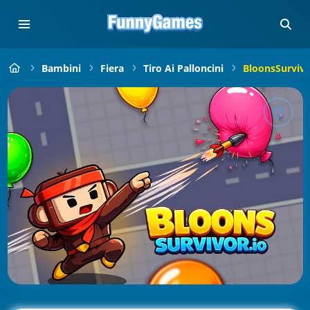
Bambini
Fiera
Tiro Ai Palloncini
BloonsSurviva