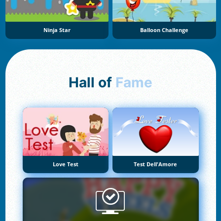
Ninja Star
Balloon Challenge
Hall of
Fame
Love Test
Test Dell'Amore