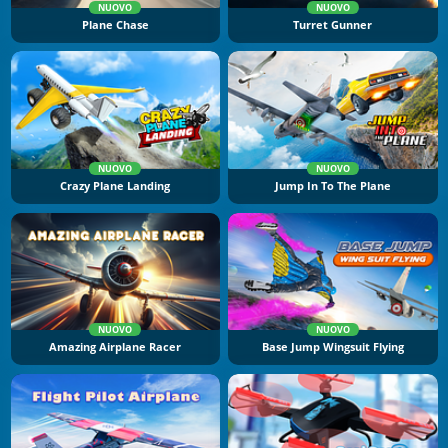
NUOVO
NUOVO
Plane Chase
Turret Gunner
NUOVO
NUOVO
Crazy Plane Landing
Jump In To The Plane
NUOVO
NUOVO
Amazing Airplane Racer
Base Jump Wingsuit Flying