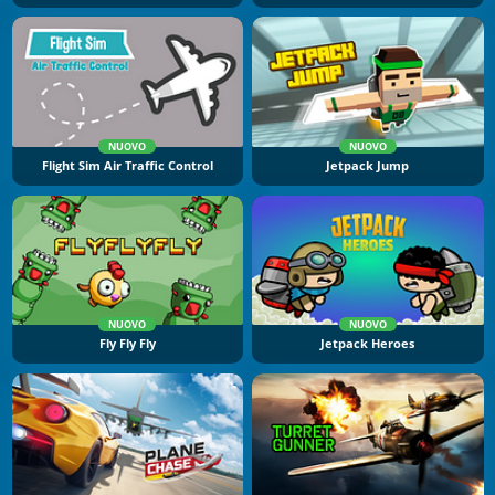
NUOVO
NUOVO
Flight Sim Air Traffic Control
Jetpack Jump
NUOVO
NUOVO
Fly Fly Fly
Jetpack Heroes