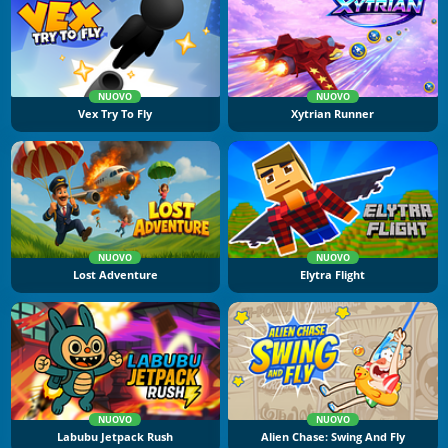
NUOVO
NUOVO
Vex Try To Fly
Xytrian Runner
NUOVO
NUOVO
Lost Adventure
Elytra Flight
NUOVO
NUOVO
Labubu Jetpack Rush
Alien Chase: Swing And Fly