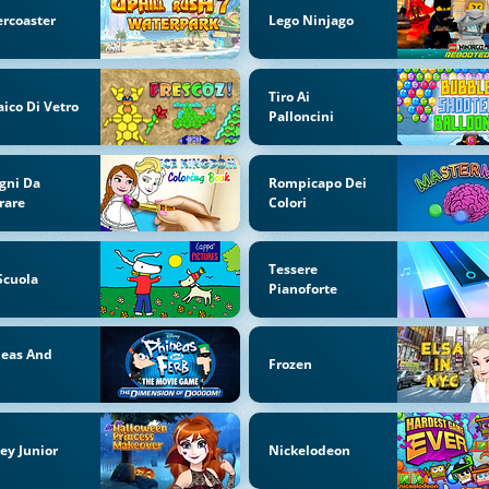
ercoaster
Lego Ninjago
Tiro Ai
ico Di Vetro
Palloncini
gni Da
Rompicapo Dei
rare
Colori
Tessere
Scuola
Pianoforte
neas And
Frozen
b
ey Junior
Nickelodeon