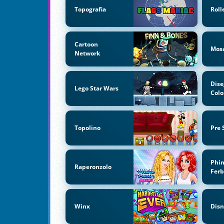
Topografia
Roll
Cartoon
Mosa
Network
Dise
Lego Star Wars
Colo
Topolino
Pre 
Phi
Raperonzolo
Fer
Winx
Disn