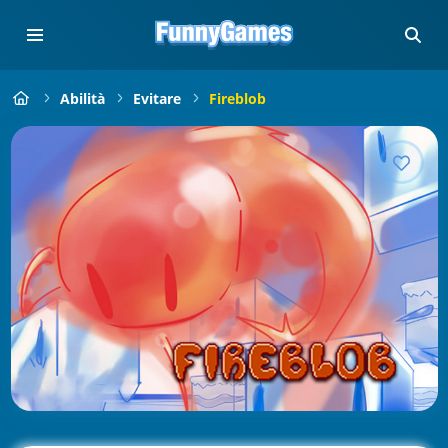
Abilità
Evitare
Fireblob