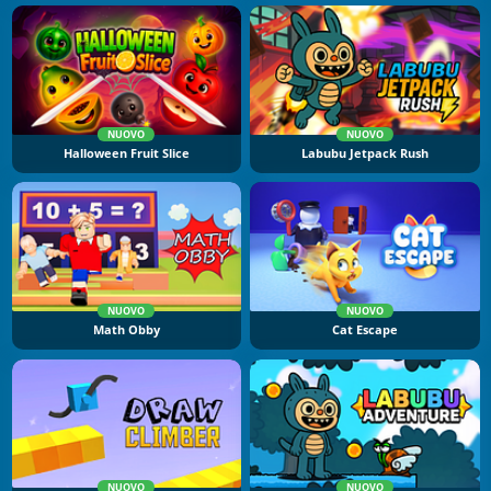
NUOVO
NUOVO
Halloween Fruit Slice
Labubu Jetpack Rush
NUOVO
NUOVO
Math Obby
Cat Escape
NUOVO
NUOVO