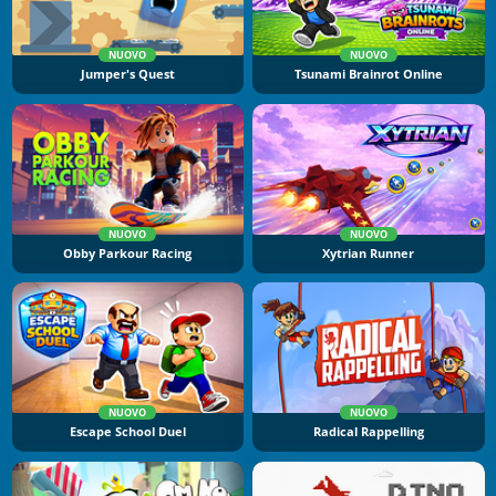
NUOVO
NUOVO
Jumper's Quest
Tsunami Brainrot Online
NUOVO
NUOVO
Obby Parkour Racing
Xytrian Runner
NUOVO
NUOVO
Escape School Duel
Radical Rappelling