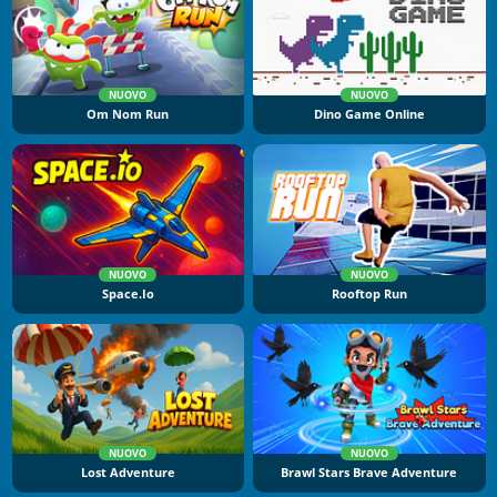
NUOVO
NUOVO
Om Nom Run
Dino Game Online
NUOVO
NUOVO
Space.io
Rooftop Run
NUOVO
NUOVO
Lost Adventure
Brawl Stars Brave Adventure