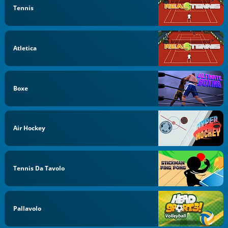
Tennis
Atletica
Boxe
Air Hockey
Tennis Da Tavolo
Pallavolo