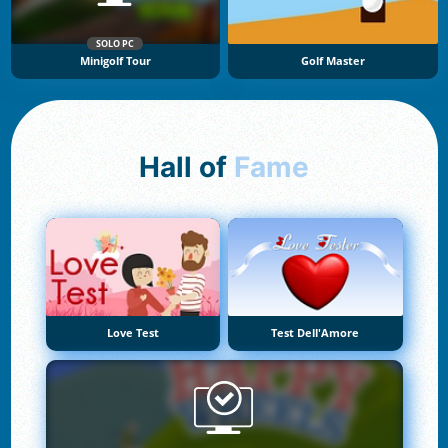
SOLO PC
Minigolf Tour
Golf Master
Hall of
Fame
Love Test
Test Dell'Amore