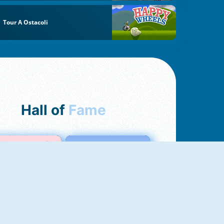
Tour A Ostacoli
Hall of
Fame
Love Test
Test Dell'Amore