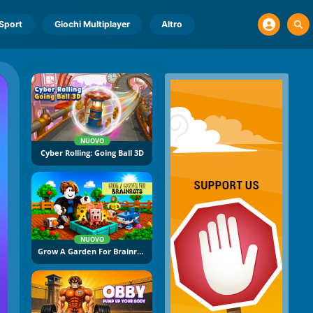
Sport
Giochi Multiplayer
Altro
NUOVO
Cyber Rolling: Going Ball 3D
NUOVO
Grow A Garden For Brainrots