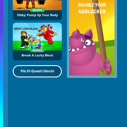
NUOVO
Obby: Pump Up Your Body
NUOVO
Break A Lucky Block
Più Di Questi Giochi