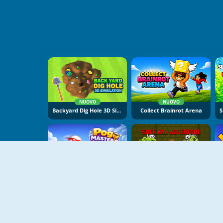
NUOVO
NUOVO
Backyard Dig Hole 3D Simulator
Collect Brainrot Arena
NUOVO
NUOVO
Pogo Masters
Stickman Adventure Online