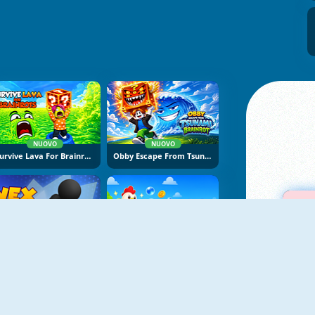
NUOVO
NUOVO
Survive Lava For Brainrots
Obby Escape From Tsunami Brainrot
NUOVO
NUOVO
Vex Try To Fly
Bubble Blasters