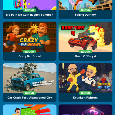
NUOVO
NUOVO
No Pain No Gain Ragdoll Sandbox
Falling Dummy
NUOVO
NUOVO
Crazy Bar Brawl
Road Of Fury 4
NUOVO
NUOVO
Car Crash Test: Abandoned City
Drunken Fighters