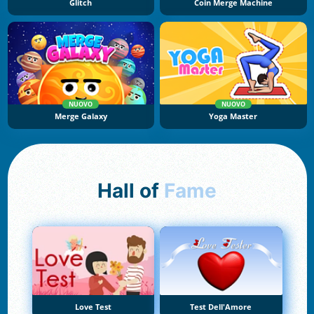
Glitch
Coin Merge Machine
NUOVO
NUOVO
Merge Galaxy
Yoga Master
Hall of
Fame
Love Test
Test Dell'Amore