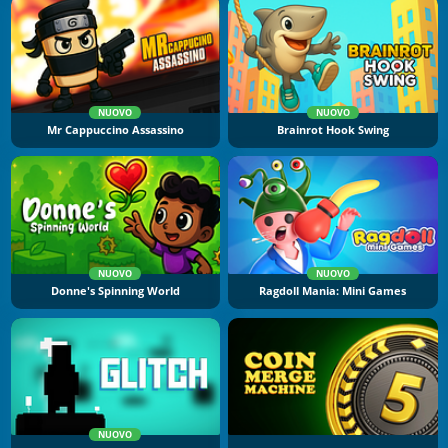
NUOVO
NUOVO
Mr Cappuccino Assassino
Brainrot Hook Swing
NUOVO
NUOVO
Donne's Spinning World
Ragdoll Mania: Mini Games
NUOVO