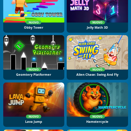
NUOVO
NUOVO
Obby Tower
Jelly Math 3D
NUOVO
NUOVO
Geomtery Platformer
Alien Chase: Swing And Fly
NUOVO
NUOVO
Lava Jump
Hamstercycle