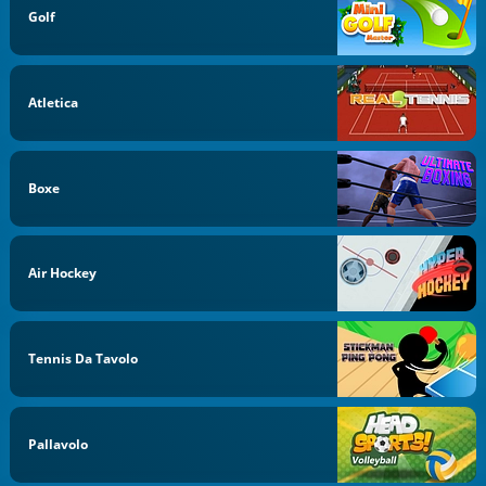
Golf
Atletica
Boxe
Air Hockey
Tennis Da Tavolo
Pallavolo