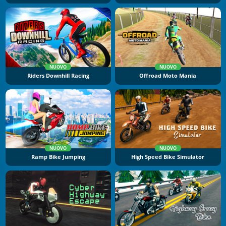
NUOVO
NUOVO
Riders Downhill Racing
Offroad Moto Mania
NUOVO
NUOVO
Ramp Bike Jumping
High Speed Bike Simulator