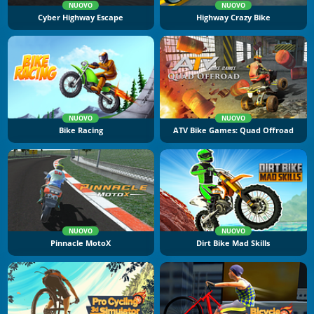
NUOVO
NUOVO
Cyber Highway Escape
Highway Crazy Bike
NUOVO
NUOVO
Bike Racing
ATV Bike Games: Quad Offroad
NUOVO
NUOVO
Pinnacle MotoX
Dirt Bike Mad Skills