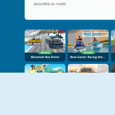
assurdità su ruote!
NUOVO
NUOVO
Mountain Bus Driver
Boat Game: Racing Simulator 3D
NUOVO
NUOVO
Battle Racing Stars
Bimka Drive: Smash Cars Into Splinters