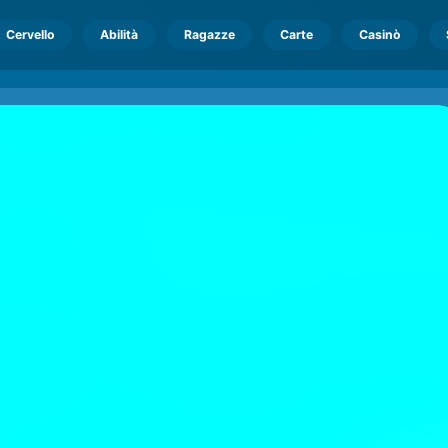
Cervello
Abilità
Ragazze
Carte
Casinò