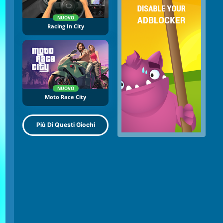
NUOVO
Racing In City
NUOVO
Moto Race City
Più Di Questi Giochi