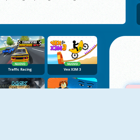
NUOVO
NUOVO
Traffic Racing
Vex X3M 3
NUOVO
NUOVO
Max Speed
Obby Tsunami Escape +1 By Car