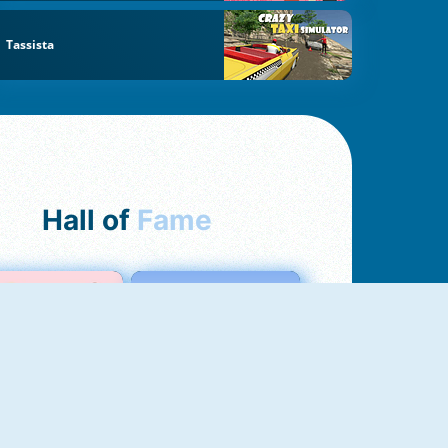
Tassista
Hall of
Fame
Love Test
Test Dell'Amore