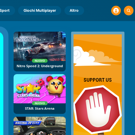
Sport
Giochi Multiplayer
Altro
NUOVO
Nitro Speed 2: Underground
NUOVO
STAR: Stars Arena