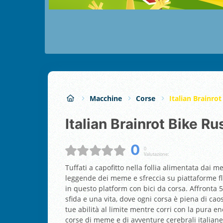
Macchine
Corse
Italian Brainro
Italian Brainrot Bike Ru
0
0
Valutazione:
Tuffati a capofitto nella follia alimentata dai 
leggende dei meme e sfreccia su piattaforme flut
in questo platform con bici da corsa. Affronta 5 
sfida e una vita, dove ogni corsa è piena di cao
tue abilità al limite mentre corri con la pura en
corse di meme e di avventure cerebrali italiane