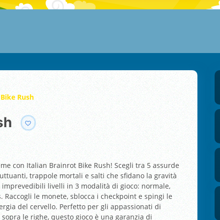
t Bike Rush
sh
meme con Italian Brainrot Bike Rush! Scegli tra 5 assurde
tuanti, trappole mortali e salti che sfidano la gravità
imprevedibili livelli in 3 modalità di gioco: normale,
s. Raccogli le monete, sblocca i checkpoint e spingi le
ergia del cervello. Perfetto per gli appassionati di
 sopra le righe, questo gioco è una garanzia di