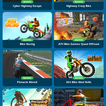
NUOVO
NUOVO
Cyber Highway Escape
Highway Crazy Bike
NUOVO
NUOVO
Bike Racing
ATV Bike Games: Quad Offroad
NUOVO
NUOVO
Pinnacle MotoX
Dirt Bike Mad Skills