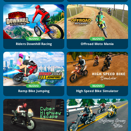
NUOVO
NUOVO
Riders Downhill Racing
Offroad Moto Mania
NUOVO
NUOVO
Ramp Bike Jumping
High Speed Bike Simulator