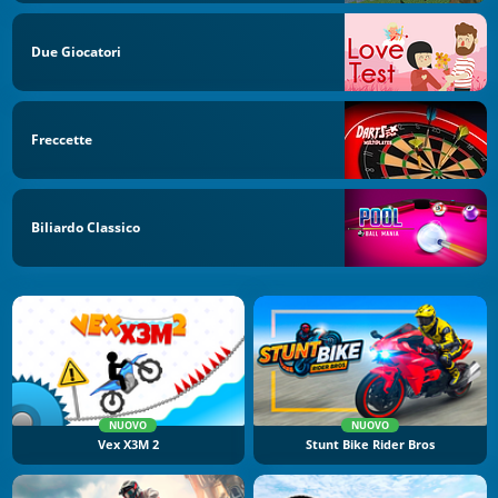
Due Giocatori
Freccette
Biliardo Classico
NUOVO
NUOVO
Vex X3M 2
Stunt Bike Rider Bros