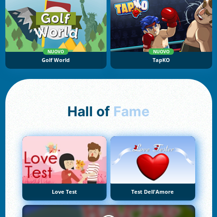
NUOVO
NUOVO
Golf World
TapKO
Hall of
Fame
Love Test
Test Dell'Amore