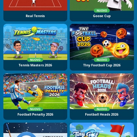
NUOVO
Real Tennis
Goose Cup
NUOVO
NUOVO
Tennis Masters 2026
TIny Football Cup 2026
NUOVO
NUOVO
Football Penalty 2026
Football Heads 2026