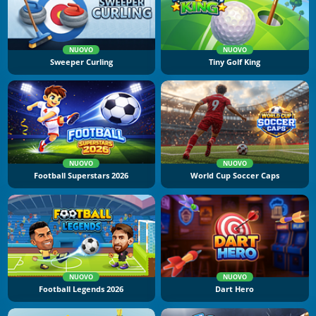
NUOVO
NUOVO
Sweeper Curling
Tiny Golf King
NUOVO
NUOVO
Football Superstars 2026
World Cup Soccer Caps
NUOVO
NUOVO
Football Legends 2026
Dart Hero