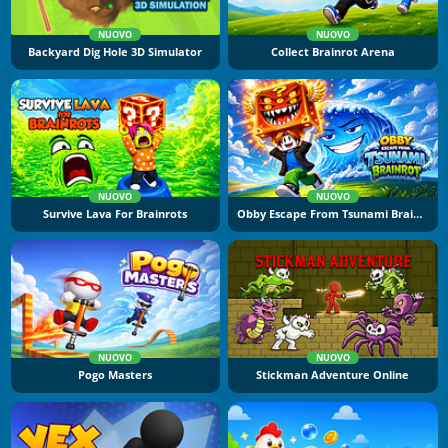
NUOVO
NUOVO
Backyard Dig Hole 3D Simulator
Collect Brainrot Arena
NUOVO
NUOVO
Survive Lava For Brainrots
Obby Escape From Tsunami Brainrot
NUOVO
NUOVO
Pogo Masters
Stickman Adventure Online