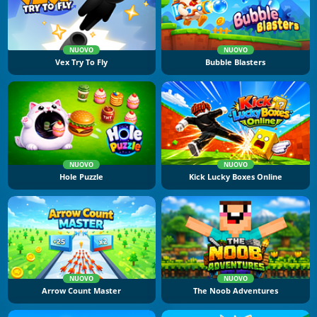
NUOVO
NUOVO
Vex Try To Fly
Bubble Blasters
NUOVO
NUOVO
Hole Puzzle
Kick Lucky Boxes Online
NUOVO
NUOVO
Arrow Count Master
The Noob Adventures