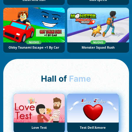
NUOVO
NUOVO
Obby Tsunami Escape +1 By Car
Monster Squad Rush
Hall of
Fame
Love Test
Test Dell'Amore