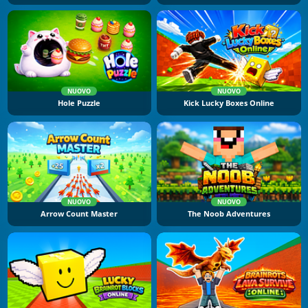
NUOVO
NUOVO
Hole Puzzle
Kick Lucky Boxes Online
NUOVO
NUOVO
Arrow Count Master
The Noob Adventures