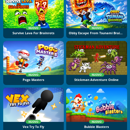
NUOVO
NUOVO
Survive Lava For Brainrots
Obby Escape From Tsunami Brainrot
NUOVO
NUOVO
Pogo Masters
Stickman Adventure Online
NUOVO
NUOVO
Vex Try To Fly
Bubble Blasters