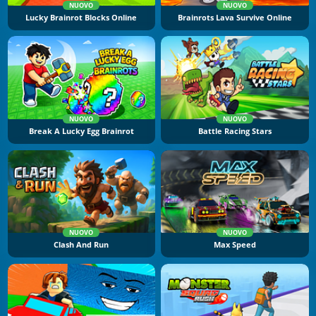
NUOVO
NUOVO
Lucky Brainrot Blocks Online
Brainrots Lava Survive Online
NUOVO
NUOVO
Break A Lucky Egg Brainrot
Battle Racing Stars
NUOVO
NUOVO
Clash And Run
Max Speed