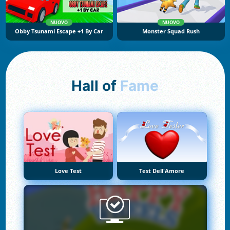
NUOVO
NUOVO
Obby Tsunami Escape +1 By Car
Monster Squad Rush
Hall of
Fame
Love Test
Test Dell'Amore