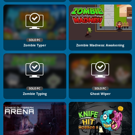
SOLO PC
Zombie Typer
Zombie Madness: Awakening
SOLO PC
SOLO PC
Zombie Typing
Ghost Wiper