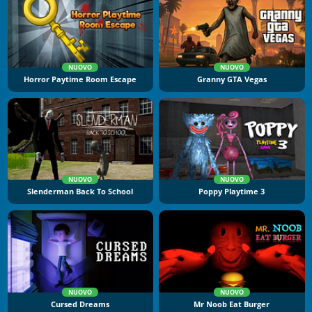
NUOVO
NUOVO
Horror Paytime Room Escape
Granny GTA Vegas
NUOVO
NUOVO
Slenderman Back To School
Poppy Playtime 3
NUOVO
NUOVO
Cursed Dreams
Mr Noob Eat Burger