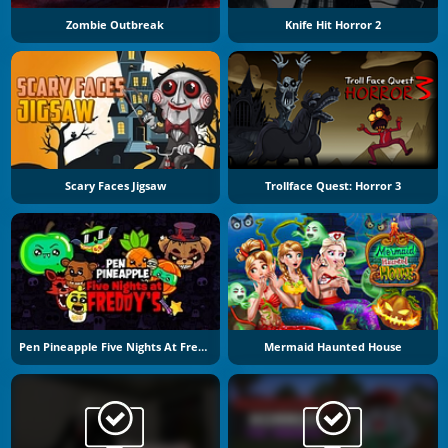
Zombie Outbreak
Knife Hit Horror 2
Scary Faces Jigsaw
Trollface Quest: Horror 3
Pen Pineapple Five Nights At Freddy's
Mermaid Haunted House