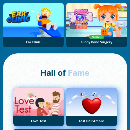
NUOVO
Ear Clinic
Funny Bone Surgery
Hall of
Fame
Love Test
Test Dell'Amore