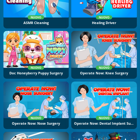
NUOVO
NUOVO
ASMR Cleaning
Healing Driver
NUOVO
NUOVO
Doc Honeyberry Puppy Surgery
Operate Now: Knee Surgery
NUOVO
NUOVO
Operate Now: Nose Surgery
Operate Now: Dental Implant Surgery