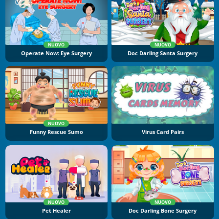
NUOVO
NUOVO
Operate Now: Eye Surgery
Doc Darling Santa Surgery
NUOVO
Funny Rescue Sumo
Virus Card Pairs
NUOVO
NUOVO
Pet Healer
Doc Darling Bone Surgery