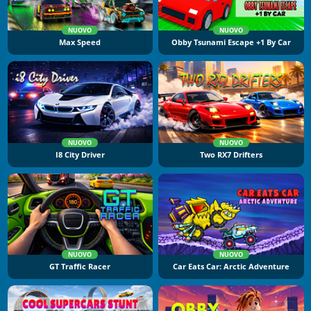
NUOVO
NUOVO
Max Speed
Obby Tsunami Escape +1 By Car
NUOVO
NUOVO
I8 City Driver
Two RX7 Drifters
NUOVO
NUOVO
GT Traffic Racer
Car Eats Car: Arctic Adventure