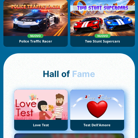
NUOVO
NUOVO
Police Traffic Racer
Two Stunt Supercars
Hall of
Fame
Love Test
Test Dell'Amore