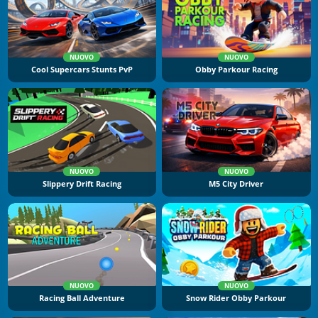
NUOVO
NUOVO
Cool Supercars Stunts PvP
Obby Parkour Racing
NUOVO
NUOVO
Slippery Drift Racing
M5 City Driver
NUOVO
NUOVO
Racing Ball Adventure
Snow Rider Obby Parkour