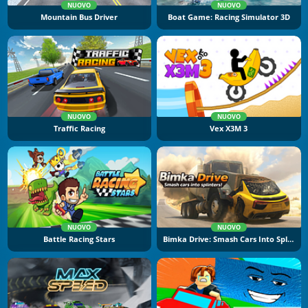
NUOVO
NUOVO
Mountain Bus Driver
Boat Game: Racing Simulator 3D
NUOVO
NUOVO
Traffic Racing
Vex X3M 3
NUOVO
NUOVO
Battle Racing Stars
Bimka Drive: Smash Cars Into Splinters