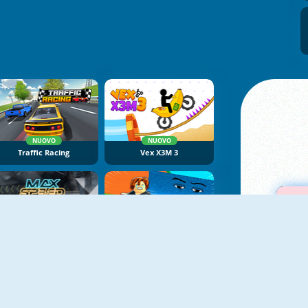
NUOVO
NUOVO
Traffic Racing
Vex X3M 3
NUOVO
NUOVO
Max Speed
Obby Tsunami Escape +1 By Car