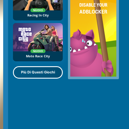
NUOVO
Racing In City
NUOVO
Moto Race City
Più Di Questi Giochi