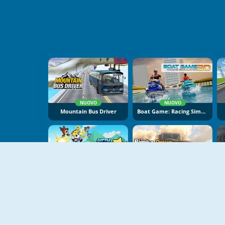
NUOVO
NUOVO
Mountain Bus Driver
Boat Game: Racing Simulator 3D
NUOVO
NUOVO
Battle Racing Stars
Bimka Drive: Smash Cars Into Splinters