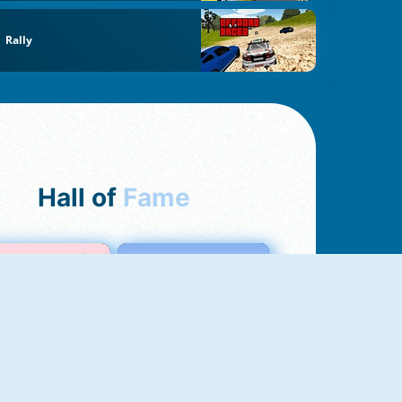
Rally
Hall of
Fame
Love Test
Test Dell'Amore