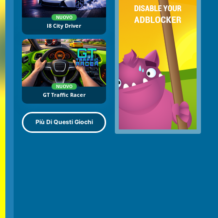
NUOVO
I8 City Driver
NUOVO
GT Traffic Racer
Più Di Questi Giochi