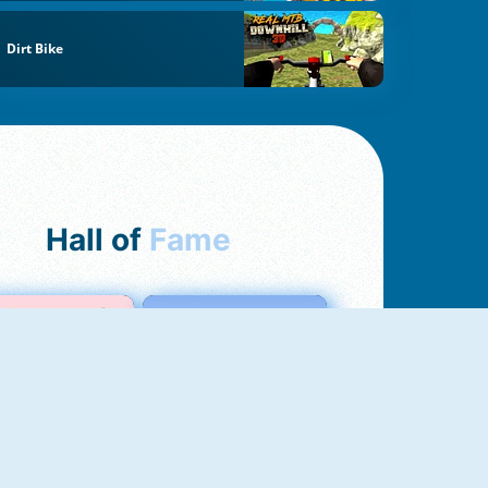
Dirt Bike
Hall of
Fame
Love Test
Test Dell'Amore