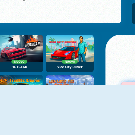
NUOVO
NUOVO
HOTGEAR
Vice City Driver
NUOVO
NUOVO
SUV Traffic Racer
Aventador Vice Crime City