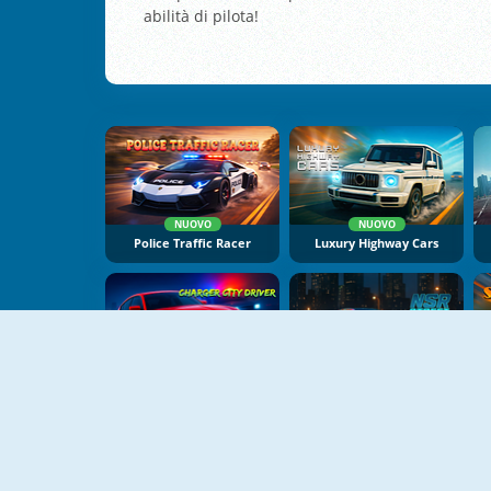
abilità di pilota!
NUOVO
NUOVO
Police Traffic Racer
Luxury Highway Cars
NUOVO
NUOVO
Charger City Driver
NSR Street Car Racing