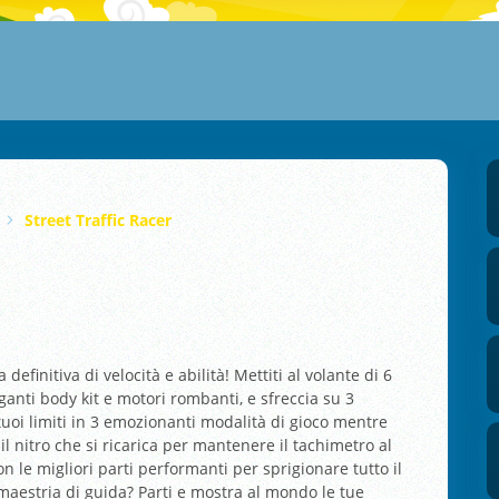
Street Traffic Racer
definitiva di velocità e abilità! Mettiti al volante di 6
anti body kit e motori rombanti, e sfreccia su 3
 tuoi limiti in 3 emozionanti modalità di gioco mentre
si il nitro che si ricarica per mantenere il tachimetro al
 le migliori parti performanti per sprigionare tutto il
 maestria di guida? Parti e mostra al mondo le tue