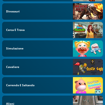
Dinosauri
Cerca E Trova
Simulazione
Cavaliere
Correndo E Saltando
Alieni