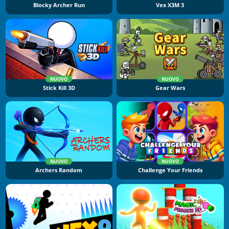
Blocky Archer Run
Vex X3M 3
NUOVO
NUOVO
Stick Kill 3D
Gear Wars
NUOVO
NUOVO
Archers Random
Challenge Your Friends