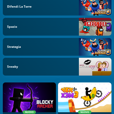
Difendi La Torre
Spazio
Strategia
Sneaky
NUOVO
NUOVO