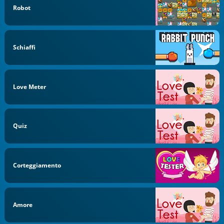
Robot
Schiaffi
Love Meter
Quiz
Corteggiamento
Amore