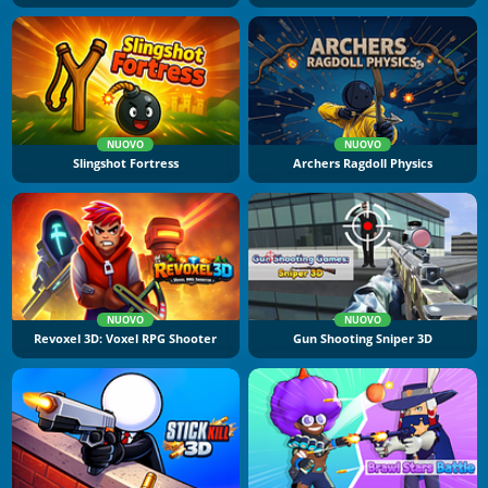
NUOVO
NUOVO
Slingshot Fortress
Archers Ragdoll Physics
NUOVO
NUOVO
Revoxel 3D: Voxel RPG Shooter
Gun Shooting Sniper 3D