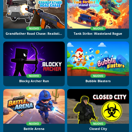
NUOVO
NUOVO
Grandfather Road Chase: Realistic Shooter
Tank Strike: Wasteland Rogue
NUOVO
NUOVO
Blocky Archer Run
Bubble Blasters
NUOVO
NUOVO
Battle Arena
Closed City