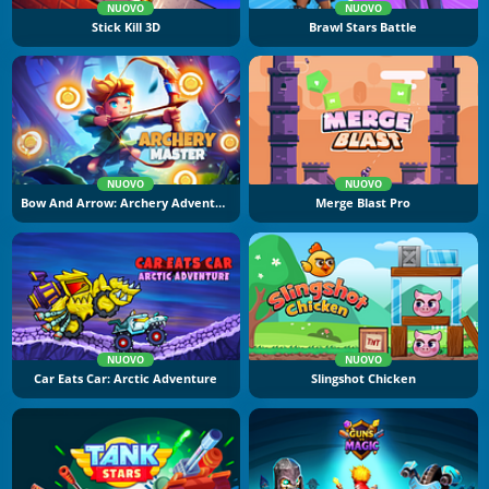
NUOVO
NUOVO
Stick Kill 3D
Brawl Stars Battle
NUOVO
NUOVO
Bow And Arrow: Archery Adventure
Merge Blast Pro
NUOVO
NUOVO
Car Eats Car: Arctic Adventure
Slingshot Chicken