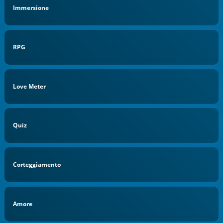
Immersione
RPG
Love Meter
Quiz
Corteggiamento
Amore