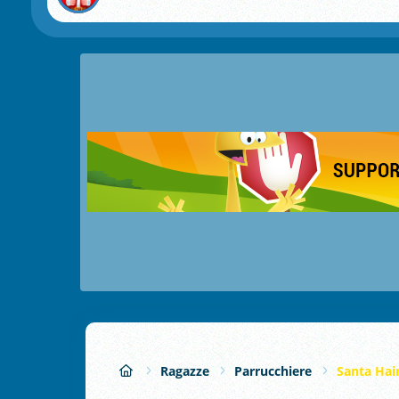
Ragazze
Parrucchiere
Santa Hai