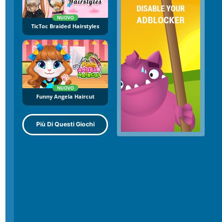
NUOVO
TicToc Braided Hairstyles
NUOVO
Funny Angela Haircut
Più Di Questi Giochi