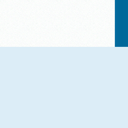
Popsy Surprise School Soft Girl
Denim Hairstyles