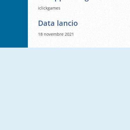
iclickgames
Data lancio
18 novembre 2021
NUOVO
Ladybug Halloween Hairstyles
Funny Kitty Haircut