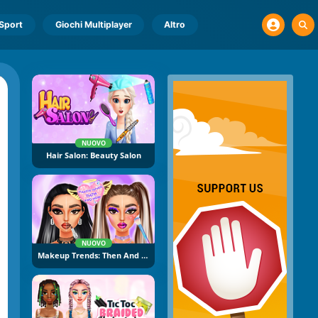
Sport
Giochi Multiplayer
Altro
NUOVO
Hair Salon: Beauty Salon
NUOVO
Makeup Trends: Then And Now