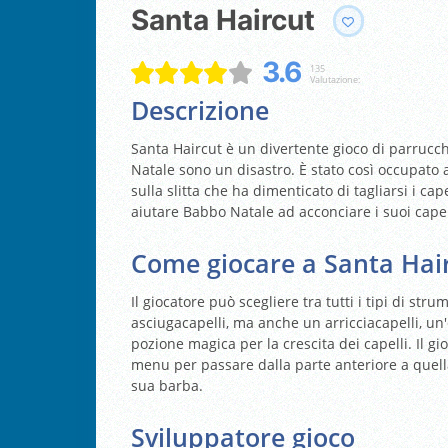
Santa Haircut
3.6
135
Valutazione:
Descrizione
Santa Haircut è un divertente gioco di parrucchi
Natale sono un disastro. È stato così occupato ad
sulla slitta che ha dimenticato di tagliarsi i cap
aiutare Babbo Natale ad acconciare i suoi capel
Come giocare a Santa Hai
Il giocatore può scegliere tra tutti i tipi di str
asciugacapelli, ma anche un arricciacapelli, un
pozione magica per la crescita dei capelli. Il gi
menu per passare dalla parte anteriore a quella
sua barba.
Sviluppatore gioco