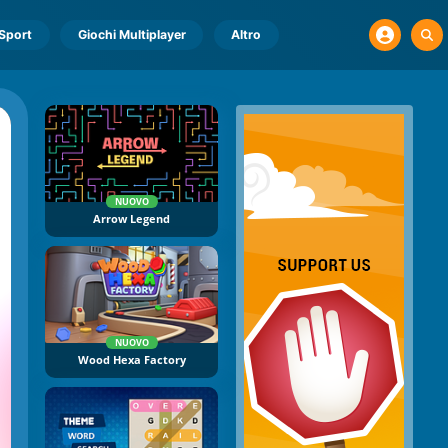
Sport
Giochi Multiplayer
Altro
NUOVO
Arrow Legend
NUOVO
Wood Hexa Factory