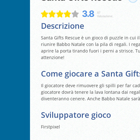
3.8
87
Valutazione:
Descrizione
Santa Gifts Rescue è un gioco di puzzle in cui i
riunire Babbo Natale con la pila di regali. I re
aprire la porta tirando fuori i perni a strisce. 
attenzione!
Come giocare a Santa Gift
Il giocatore deve rimuovere gli spilli per far ca
giocatore dovrà tenere la lava lontana dai regali
diventeranno cenere. Anche Babbo Natale sarà fe
Sviluppatore gioco
Firstpixel