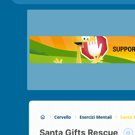
Cervello
Esercizi Mentali
Santa 
Santa Gifts Rescue