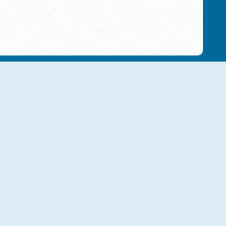
NUOVO
NUOVO
Pop Fruit
Marble Sort
NUOVO
NUOVO
Dragon Egg Master
Tape Sort 3D