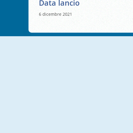
Data lancio
6 dicembre 2021
NUOVO
NUOVO
VegaMix 2: Wild West Puzzle
Cross Stitch Masters
NUOVO
NUOVO
Cake Merge 2
Food Sort Puzzle