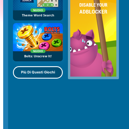
NUOVO
Theme Word Search
NUOVO
Bolts: Unscrew It!
Più Di Questi Giochi