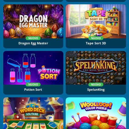
NUOVO
NUOVO
Dragon Egg Master
Tape Sort 3D
NUOVO
NUOVO
Potion Sort
SpelunKing