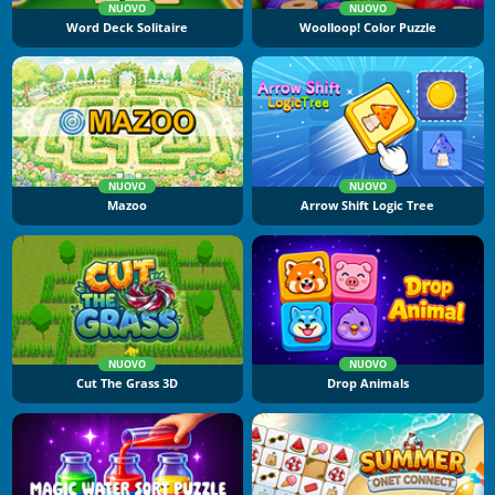
NUOVO
NUOVO
Word Deck Solitaire
Woolloop! Color Puzzle
NUOVO
NUOVO
Mazoo
Arrow Shift Logic Tree
NUOVO
NUOVO
Cut The Grass 3D
Drop Animals