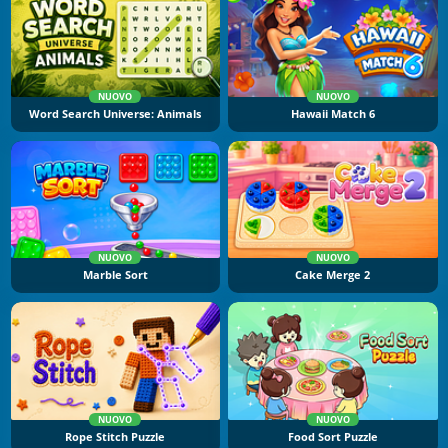
NUOVO
NUOVO
Word Search Universe: Animals
Hawaii Match 6
NUOVO
NUOVO
Marble Sort
Cake Merge 2
NUOVO
NUOVO
Rope Stitch Puzzle
Food Sort Puzzle